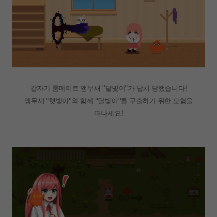
갑자기 룸메이트 앵무새 "달빛이"가 납치 당했습니다!
앵무새 "햇빛이"와 함께 "달빛이"를 구출하기 위한 모험을
떠나세요!