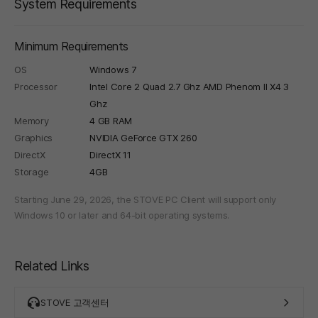
System Requirements
Minimum Requirements
OS
Windows 7
Processor
Intel Core 2 Quad 2.7 Ghz AMD Phenom II X4 3
Ghz
Memory
4 GB RAM
Graphics
NVIDIA GeForce GTX 260
DirectX
DirectX 11
Storage
4GB
Starting June 29, 2026, the STOVE PC Client will support only
Windows 10 or later and 64-bit operating systems.
Related Links
STOVE 고객센터