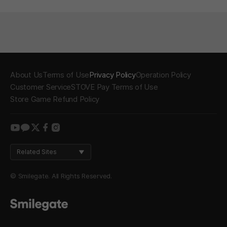
About Us
Terms of Use
Privacy Policy
Operation Policy
Customer Service
STOVE Pay Terms of Use
Store Game Refund Policy
youtube
kakao
twitter
facebook
instagram
Related Sites
© Smilegate. All Rights Reserved.