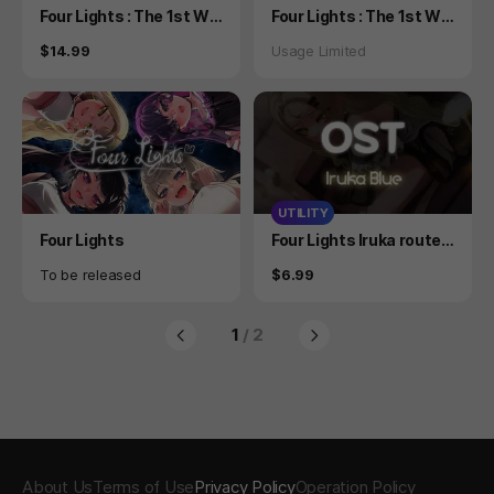
Product
Product
Four Lights : The 1st Wo
Four Lights : The 1st Wo
rld [Iruka Route]
rld [Iruka Route]
Price
Status
$14.99
Usage Limited
UTILITY
Product
Product
Four Lights
Four Lights Iruka route
OST
Availability
Price
To be released
$6.99
1
/ 2
About Us
Terms of Use
Privacy Policy
Operation Policy