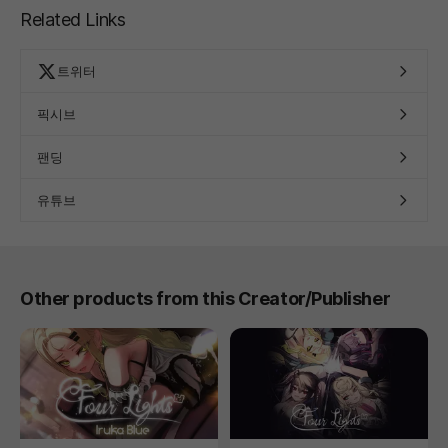
Related Links
트위터
픽시브
팬딩
유튜브
Other products from this Creator/Publisher