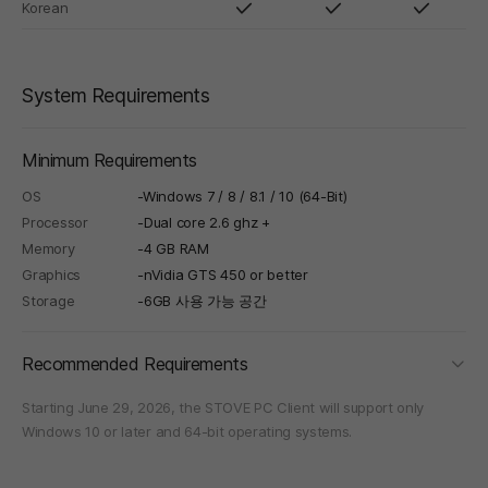
Korean
System Requirements
Minimum Requirements
OS
-Windows 7 / 8 / 8.1 / 10 (64-Bit)
Processor
-Dual core 2.6 ghz +
Memory
-4 GB RAM
Graphics
-nVidia GTS 450 or better
Storage
-6GB 사용 가능 공간
foldi
Recommended Requirements
Starting June 29, 2026, the STOVE PC Client will support only
Windows 10 or later and 64-bit operating systems.